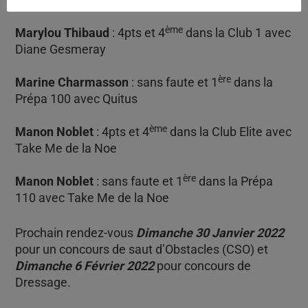
ème
Marylou Thibaud
: 4pts et 4
dans la Club 1 avec
Diane Gesmeray
ère
Marine Charmasson
: sans faute et 1
dans la
Prépa 100 avec Quitus
ème
Manon Noblet
: 4pts et 4
dans la Club Elite avec
Take Me de la Noe
ère
Manon Noblet
: sans faute et 1
dans la Prépa
110 avec Take Me de la Noe
Prochain rendez-vous
Dimanche 30 Janvier 2022
pour un concours de saut d’Obstacles (CSO) et
Dimanche 6 Février 2022
pour concours de
Dressage.