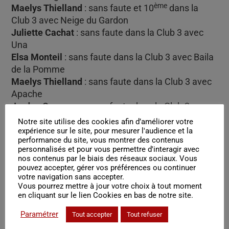
ème
Maelys Thielland
: sans faute et 10
dans la
Club 3 avec Neige du Gardon
Juliette Cachat
: sans faute dans la Club 3 avec
Una
Elsa Monteil
: sans faute dans la Club 3 avec Baila
de la Pomme
Maelys Thielland
: sans faute dans la Club 3 avec
Apache
Jordan Carcenac
: sans faute dans la Club 3 avec
Quiribus
Notre site utilise des cookies afin d’améliorer votre
expérience sur le site, pour mesurer l'audience et la
performance du site, vous montrer des contenus
Nathan Renaud Julian
: sans faute dans la prépa
personnalisés et pour vous permettre d'interagir avec
80 avec Topaze
nos contenus par le biais des réseaux sociaux. Vous
pouvez accepter, gérer vos préférences ou continuer
votre navigation sans accepter.
ème
Nathan Renaud Julian
: sans faute et 7
dans la
Vous pourrez mettre à jour votre choix à tout moment
Club 2 avec Topaze
en cliquant sur le lien Cookies en bas de notre site.
Paramétrer
Tout accepter
Tout refuser
Jade Cicirello
: sans faute dans la prépa 90 avec
Ultra